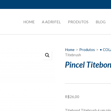
HOME
A ADRIFEL
PRODUTOS
BLOG
Home
>
Produtos
>
• COL
Titebrush
Pincel Titebo
R$
26,00
Titebond Titebrush é um pin