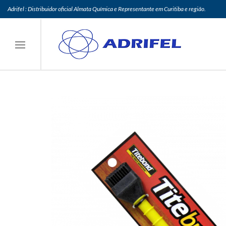
Adrifel : Distribuidor oficial Almata Química e Representante em Curitiba e região.