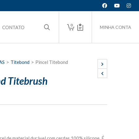
0
CONTATO
MINHA CONTA
AS
>
Titebond
>
Pincel Titebond
nd Titebrush
cel de material durável com cerdas 100% silicone. É