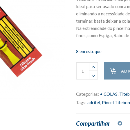
ideal para ser usado com a m
eliminando a necessidade de
terminar, basta deixar a col
Na extremidade do pincel há
finos, como Espiga, Rabo de
8 em estoque
Pincel
Titebond
ADI
Titebrush
quantity
Categorias:
• COLAS
,
Tite
Tags:
adrifel
,
Pincel Titebon
Compartilhar