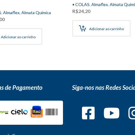
• COLAS
,
Almaflex
,
Almata Quími
R$
24,20
S
,
Almaflex
,
Almata Química
00
Adicionar ao carrinho
Adicionar ao carrinho
s de Pagamento
Siga-nos nas Redes Socia