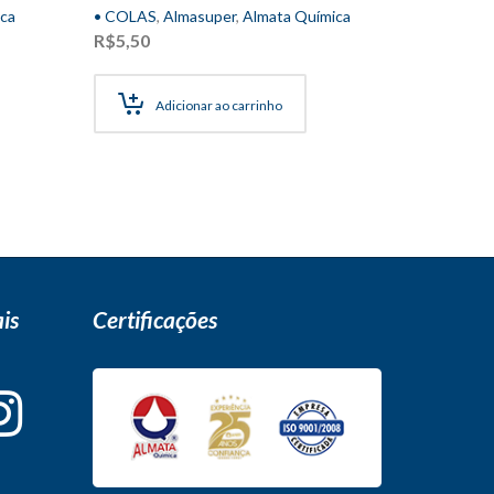
ca
• COLAS
,
Almasuper
,
Almata Química
R$
5,50
Adicionar ao carrinho
is
Certificações