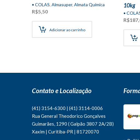
• COLAS
,
Almasuper
,
Almata Química
10kg
R$
5,50
• COLA
R$
187,
Adicionar ao carrinho
Contato e Localização
Forma
(41) 3154-6300
|
(41)
3114-0006
Rua General Theodorico Gonçalves
Guimarães, 1290 ( Galpão 3807 2A/2B)
Xaxim | Curitiba-PR | 81720070