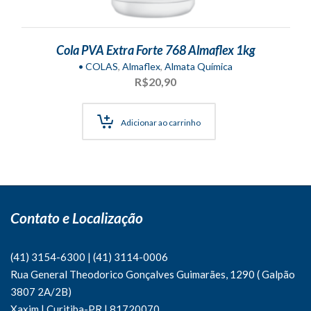
Cola PVA Extra Forte 768 Almaflex 1kg
• COLAS
,
Almaflex
,
Almata Química
R$
20,90
Adicionar ao carrinho
Contato e Localização
(41) 3154-6300
|
(41)
3114-0006
Rua General Theodorico Gonçalves Guimarães, 1290 ( Galpão
3807 2A/2B)
Xaxim | Curitiba-PR | 81720070