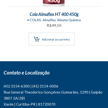
Cola Almaflex HT 400 450g
• COLAS
,
Almaflex
,
Almata Química
R$
49,50
Adicionar ao carrinho
Contato e Localização
(41) 3154-6300
|
(41)
3114-0006
Rua General Theodorico Gonçalves Guimarães, 1290 ( Galpão
3807 2A/2B)
Xaxim | Curitiba-PR | 81720070