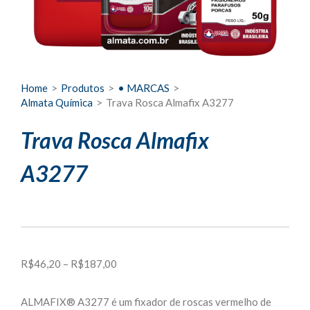
Home
>
Produtos
>
• MARCAS
>
Almata Química
>
Trava Rosca Almafix A3277
Trava Rosca Almafix
A3277
Faixa
R$
46,20
–
R$
187,00
de
preço:
ALMAFIX® A3277 é um fixador de roscas vermelho de