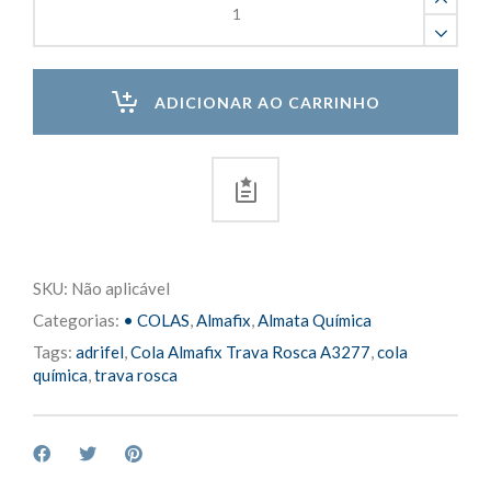
Rosca
Almafix
A3277
quantity
ADICIONAR AO CARRINHO
SKU:
Não aplicável
Categorias:
• COLAS
,
Almafix
,
Almata Química
Tags:
adrifel
,
Cola Almafix Trava Rosca A3277
,
cola
química
,
trava rosca