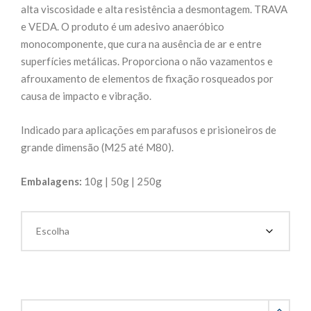
R$46,20
alta viscosidade e alta resistência a desmontagem. TRAVA
através
e VEDA. O produto é um adesivo anaeróbico
R$187,00
monocomponente, que cura na ausência de ar e entre
superfícies metálicas. Proporciona o não vazamentos e
afrouxamento de elementos de fixação rosqueados por
causa de impacto e vibração.
Indicado para aplicações em parafusos e prisioneiros de
grande dimensão (M25 até M80).
Embalagens:
10g | 50g | 250g
Trava