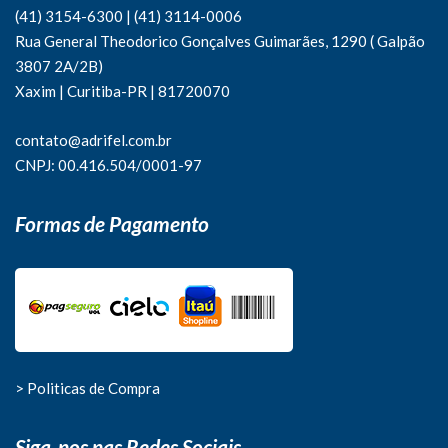
(41) 3154-6300
|
(41)
3114-0006
Rua General Theodorico Gonçalves Guimarães, 1290 ( Galpão
3807 2A/2B)
Xaxim | Curitiba-PR | 81720070
contato@adrifel.com.br
CNPJ: 00.416.504/0001-97
Formas de Pagamento
> Politicas de Compra
Siga-nos nas Redes Sociais