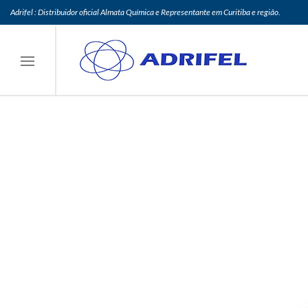
Adrifel : Distribuidor oficial Almata Química e Representante em Curitiba e região.