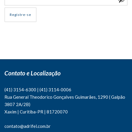
Registre-se
Contato e Localização
(41) 3154-6300
|
(41)
3114-0006
Rua General Theodorico Gonçalves Guimarães, 1290 ( Galpão
3807 2A/2B)
Xaxim | Curitiba-PR | 81720070
contato@adrifel.com.br