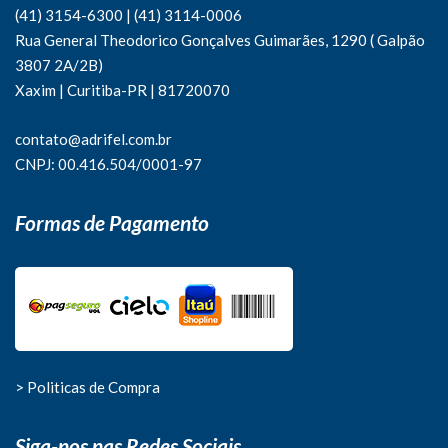
(41) 3154-6300
|
(41)
3114-0006
Rua General Theodorico Gonçalves Guimarães, 1290 ( Galpão
3807 2A/2B)
Xaxim | Curitiba-PR | 81720070
contato@adrifel.com.br
CNPJ: 00.416.504/0001-97
Formas de Pagamento
> Politicas de Compra
Siga-nos nas Redes Sociais