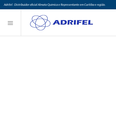
Adrifel : Distribuidor oficial Almata Química e Representante em Curitiba e região.