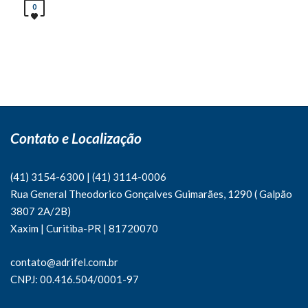
0
Contato e Localização
(41) 3154-6300
|
(41)
3114-0006
Rua General Theodorico Gonçalves Guimarães, 1290 ( Galpão
3807 2A/2B)
Xaxim | Curitiba-PR | 81720070
contato@adrifel.com.br
CNPJ: 00.416.504/0001-97