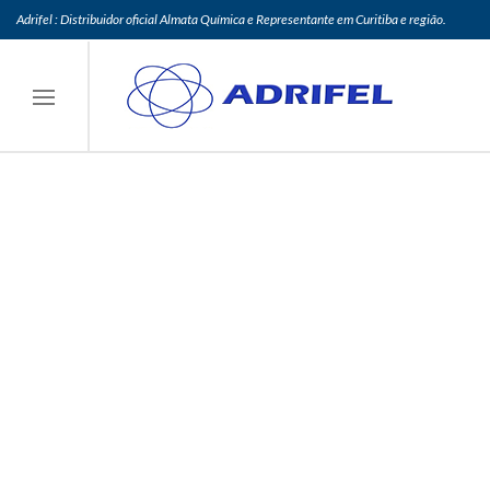
Adrifel : Distribuidor oficial Almata Química e Representante em Curitiba e região.