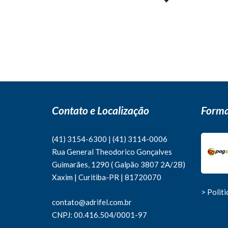
Contato e Localização
Forma
(41) 3154-6300
|
(41)
3114-0006
Rua General Theodorico Gonçalves
Guimarães, 1290 ( Galpão 3807 2A/2B)
Xaxim | Curitiba-PR | 81720070
> Polit
contato@adrifel.com.br
CNPJ: 00.416.504/0001-97