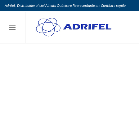
Adrifel : Distribuidor oficial Almata Química e Representante em Curitiba e região.