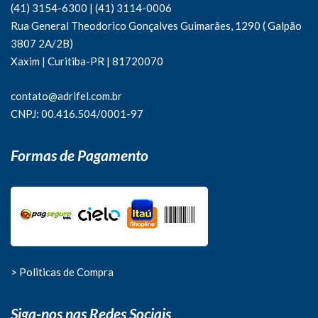
(41) 3154-6300
|
(41)
3114-0006
Rua General Theodorico Gonçalves Guimarães, 1290 ( Galpão
3807 2A/2B)
Xaxim | Curitiba-PR | 81720070
contato@adrifel.com.br
CNPJ: 00.416.504/0001-97
Formas de Pagamento
> Politicas de Compra
Siga-nos nas Redes Sociais