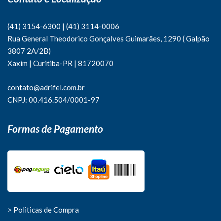
(41) 3154-6300
|
(41)
3114-0006
Rua General Theodorico Gonçalves Guimarães, 1290 ( Galpão
3807 2A/2B)
Xaxim | Curitiba-PR | 81720070
contato@adrifel.com.br
CNPJ: 00.416.504/0001-97
Formas de Pagamento
> Politicas de Compra