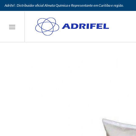
Adrifel : Distribuidor oficial Almata Química e Representante em Curitiba e região.