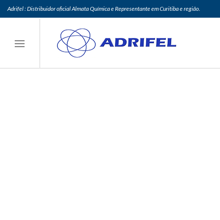
Adrifel : Distribuidor oficial Almata Química e Representante em Curitiba e região.