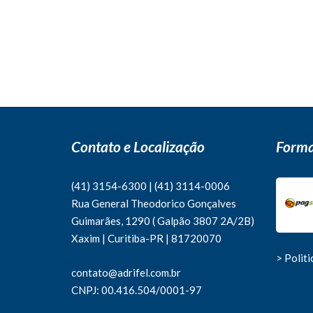
Contato e Localização
Forma
(41) 3154-6300
|
(41)
3114-0006
Rua General Theodorico Gonçalves
Guimarães, 1290 ( Galpão 3807 2A/2B)
Xaxim | Curitiba-PR | 81720070
> Polit
contato@adrifel.com.br
CNPJ: 00.416.504/0001-97