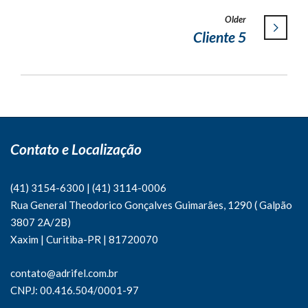
Older
Cliente 5
Contato e Localização
(41) 3154-6300
|
(41)
3114-0006
Rua General Theodorico Gonçalves Guimarães, 1290 ( Galpão
3807 2A/2B)
Xaxim | Curitiba-PR | 81720070
contato@adrifel.com.br
CNPJ: 00.416.504/0001-97