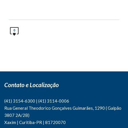
0
Contato e Localização
(41) 3154-6300
|
(41)
3114-0006
Rua General Theodorico Gonçalves Guimarães, 1290 ( Galpão
3807 2A/2B)
Xaxim | Curitiba-PR | 81720070