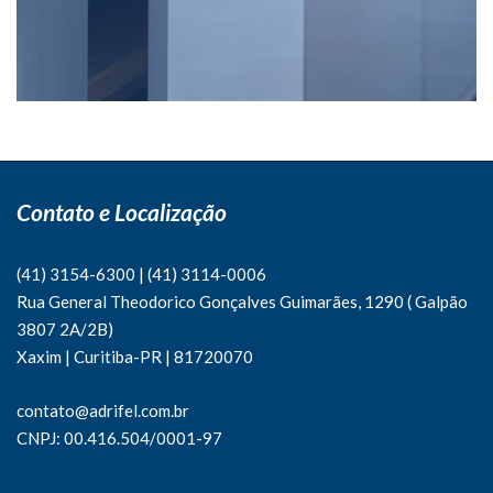
Contato e Localização
(41) 3154-6300
|
(41)
3114-0006
Rua General Theodorico Gonçalves Guimarães, 1290 ( Galpão
3807 2A/2B)
Xaxim | Curitiba-PR | 81720070
contato@adrifel.com.br
CNPJ: 00.416.504/0001-97