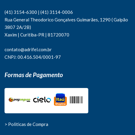
(41) 3154-6300
|
(41)
3114-0006
Rua General Theodorico Gonçalves Guimarães, 1290 ( Galpão
3807 2A/2B)
Xaxim | Curitiba-PR | 81720070
contato@adrifel.com.br
CNPJ: 00.416.504/0001-97
Formas de Pagamento
> Politicas de Compra