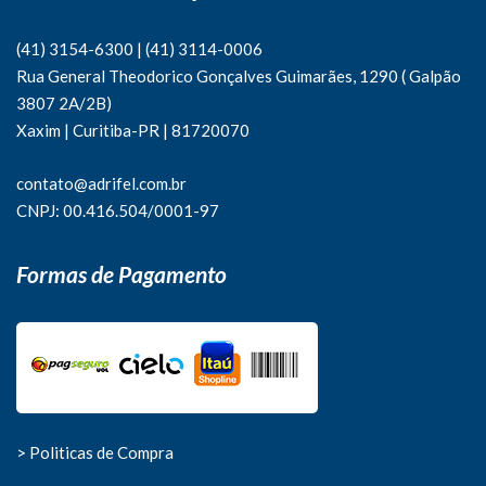
(41) 3154-6300
|
(41)
3114-0006
Rua General Theodorico Gonçalves Guimarães, 1290 ( Galpão
3807 2A/2B)
Xaxim | Curitiba-PR | 81720070
contato@adrifel.com.br
CNPJ: 00.416.504/0001-97
Formas de Pagamento
> Politicas de Compra