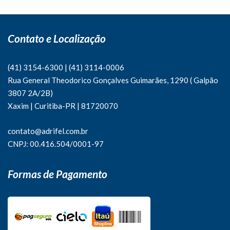
Contato e Localização
(41) 3154-6300
|
(41)
3114-0006
Rua General Theodorico Gonçalves Guimarães, 1290 ( Galpão
3807 2A/2B)
Xaxim | Curitiba-PR | 81720070
contato@adrifel.com.br
CNPJ: 00.416.504/0001-97
Formas de Pagamento