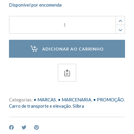
Disponível por encomenda
Up
Cargo
Carrinho
de
Elevação
ADICIONAR AO CARRINHO
e
Transporte
com
Rodas
quantity
Categorias:
• MARCAS
,
• MARCENARIA
,
• PROMOÇÃO
,
Carro de transporte e elevação
,
Silbra