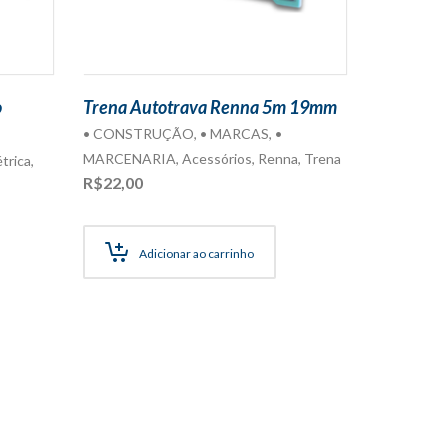
o
Trena Autotrava Renna 5m 19mm
• CONSTRUÇÃO
,
• MARCAS
,
•
MARCENARIA
,
Acessórios
,
Renna
,
Trena
étrica
,
R$
22,00
Adicionar ao carrinho