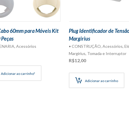
Cabo 60mm para Móveis Kit
Plug Identificador de Tensã
 Peças
Margirius
ENARIA
,
Acessórios
• CONSTRUÇÃO
,
Acessórios
,
El
Margirius
,
Tomada e Interruptor
R$
12,00
Adicionar ao carrinho"
Adicionar ao carrinho