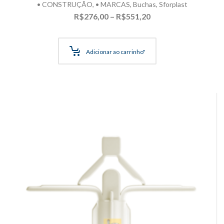
• CONSTRUÇÃO
,
• MARCAS
,
Buchas
,
Sforplast
Faixa
R$
276,00
–
R$
551,20
de
preço:
R$276,00
Adicionar ao carrinho"
através
R$551,20