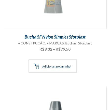
Bucha SF Nylon Simples Sforplast
• CONSTRUÇÃO
,
• MARCAS
,
Buchas
,
Sforplast
Faixa
R$
8,32
–
R$
79,50
de
preço:
R$8,32
Adicionar ao carrinho"
através
R$79,50