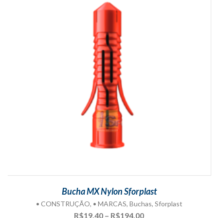
Bucha MX Nylon Sforplast
• CONSTRUÇÃO
,
• MARCAS
,
Buchas
,
Sforplast
Faixa
R$
19,40
–
R$
194,00