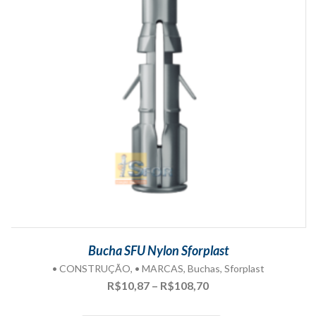
Bucha SFU Nylon Sforplast
• CONSTRUÇÃO
,
• MARCAS
,
Buchas
,
Sforplast
Faixa
R$
10,87
–
R$
108,70
de
preço: