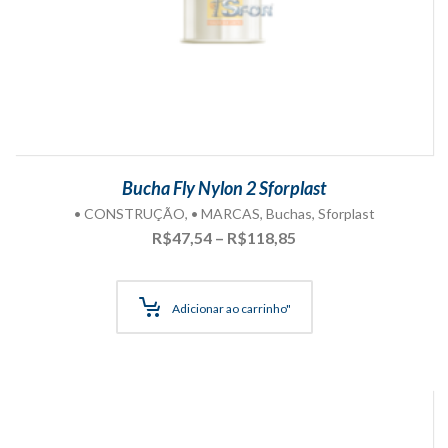
Bucha Fly Nylon 2 Sforplast
• CONSTRUÇÃO
,
• MARCAS
,
Buchas
,
Sforplast
Faixa
R$
47,54
–
R$
118,85
de
preço:
R$47,54
Adicionar ao carrinho"
através
R$118,85