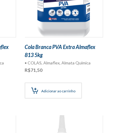
flex
Cola Branca PVA Extra Almaflex
813 5kg
ca
• COLAS
,
Almaflex
,
Almata Química
R$
71,50
Adicionar ao carrinho