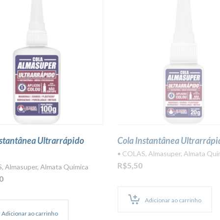
nstantânea Ultrarrápido
Cola Instantânea Ultrarráp
• COLAS
,
Almasuper
,
Almata Quí
R$
5,50
S
,
Almasuper
,
Almata Química
0
Adicionar ao carrinho
Adicionar ao carrinho