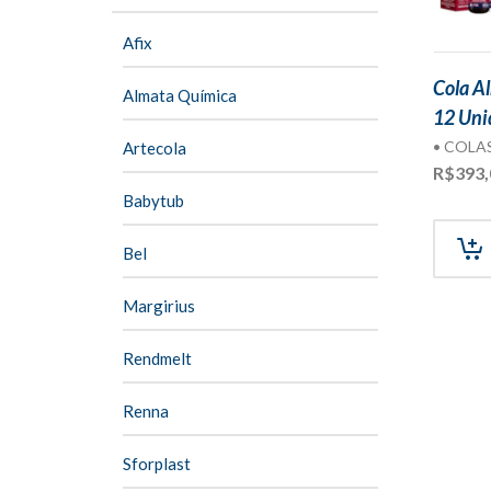
Afix
Cola A
Almata Química
12 Uni
• COLA
Artecola
R$
393,
Babytub
Bel
Margirius
Rendmelt
Renna
Sforplast