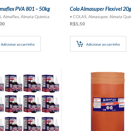
lmaflex PVA 801 – 50kg
Cola Almasuper Flexível 20
S
,
Almaflex
,
Almata Química
• COLAS
,
Almasuper
,
Almata Quí
00
R$
5,50
Adicionar ao carrinho
Adicionar ao carrinho