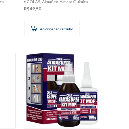
ca
• COLAS
,
Almaflex
,
Almata Química
R$
49,50
Adicionar ao carrinho