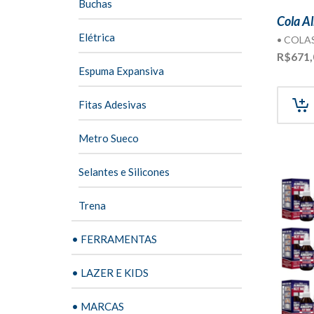
Buchas
Cola A
Elétrica
• COLA
R$
671,
Espuma Expansiva
Fitas Adesivas
Metro Sueco
Selantes e Silicones
Trena
• FERRAMENTAS
• LAZER E KIDS
• MARCAS