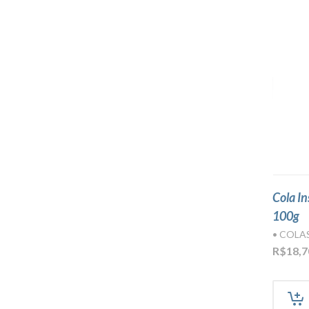
Cola I
100g
• COLA
R$
18,7