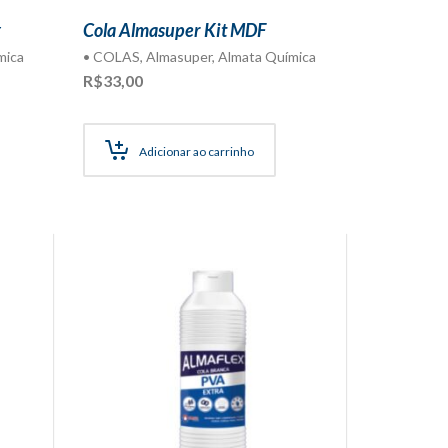
g
Cola Almasuper Kit MDF
mica
• COLAS
,
Almasuper
,
Almata Química
R$
33,00
Adicionar ao carrinho