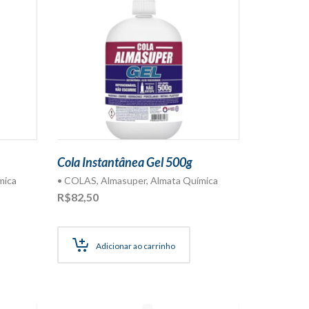
Cola Instantânea Gel 500g
mica
• COLAS
,
Almasuper
,
Almata Química
R$
82,50
Adicionar ao carrinho