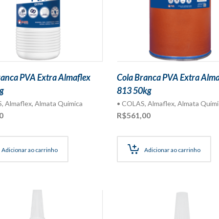
ranca PVA Extra Almaflex
Cola Branca PVA Extra Alma
g
813 50kg
S
,
Almaflex
,
Almata Química
• COLAS
,
Almaflex
,
Almata Quími
0
R$
561,00
Adicionar ao carrinho
Adicionar ao carrinho