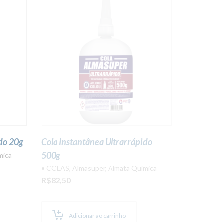
ido 20g
Cola Instantânea Ultrarrápido
500g
mica
• COLAS
,
Almasuper
,
Almata Química
R$
82,50
Adicionar ao carrinho