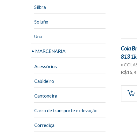
Silbra
Solufix
Una
Cola B
• MARCENARIA
813 1k
• COLA
Acessórios
R$
15,4
Cabideiro
Cantoneira
Carro de transporte e elevação
Corrediça