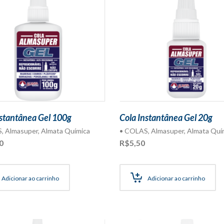
nstantânea Gel 100g
Cola Instantânea Gel 20g
S
,
Almasuper
,
Almata Química
• COLAS
,
Almasuper
,
Almata Quí
0
R$
5,50
Adicionar ao carrinho
Adicionar ao carrinho