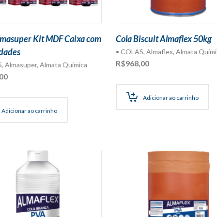
lmasuper Kit MDF Caixa com
Cola Biscuit Almaflex 50kg
dades
• COLAS
,
Almaflex
,
Almata Quími
R$
968,00
S
,
Almasuper
,
Almata Química
00
Adicionar ao carrinho
Adicionar ao carrinho