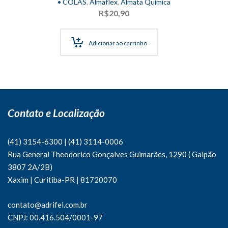
• COLAS
,
Almaflex
,
Almata Química
R$
20,90
Adicionar ao carrinho
Contato e Localização
(41) 3154-6300
|
(41)
3114-0006
Rua General Theodorico Gonçalves Guimarães, 1290 ( Galpão
3807 2A/2B)
Xaxim | Curitiba-PR | 81720070
contato@adrifel.com.br
CNPJ: 00.416.504/0001-97