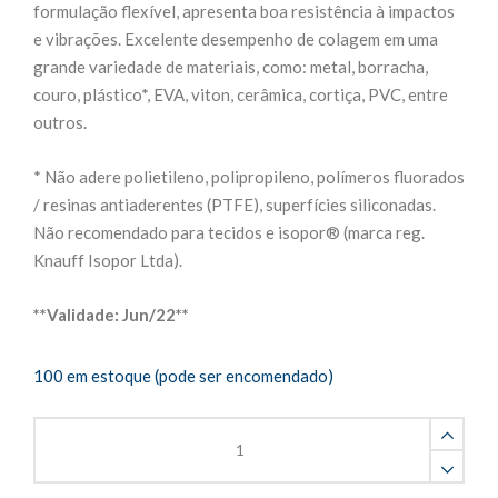
formulação flexível, apresenta boa resistência à impactos
e vibrações. Excelente desempenho de colagem em uma
grande variedade de materiais, como: metal, borracha,
couro, plástico*, EVA, viton, cerâmica, cortiça, PVC, entre
outros.
* Não adere polietileno, polipropileno, polímeros fluorados
/ resinas antiaderentes (PTFE), superfícies siliconadas.
Não recomendado para tecidos e isopor® (marca reg.
Knauff Isopor Ltda).
**Validade: Jun/22**
100 em estoque (pode ser encomendado)
Cola
Almasuper
Flexível
20g