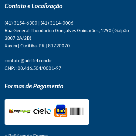
Contato e Localização
(41) 3154-6300
|
(41)
3114-0006
Rua General Theodorico Gonçalves Guimarães, 1290 ( Galpão
3807 2A/2B)
Xaxim | Curitiba-PR | 81720070
contato@adrifel.com.br
CNPJ: 00.416.504/0001-97
Formas de Pagamento
> Politicas de Compra