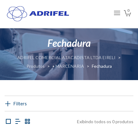
0
Fechadura
ADRIFEL COMERCIAL ATACADISTA LTDA EIRELI
>
Produtos
>
• MARCENARIA
>
Fechadura
Filters
Exibindo todos os 0 produtos