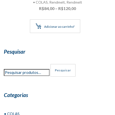
• COLAS
,
Rendmelt
,
Rendmelt
Faixa
R$
84,00
–
R$
120,00
de
preço:
R$84,00
Adicionar ao carrinho"
através
R$120,00
Pesquisar
Pesquisar
Categorias
• COLAS