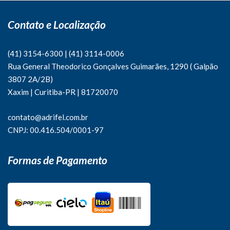
Contato e Localização
(41) 3154-6300
|
(41)
3114-0006
Rua General Theodorico Gonçalves Guimarães, 1290 ( Galpão
3807 2A/2B)
Xaxim | Curitiba-PR | 81720070
contato@adrifel.com.br
CNPJ: 00.416.504/0001-97
Formas de Pagamento