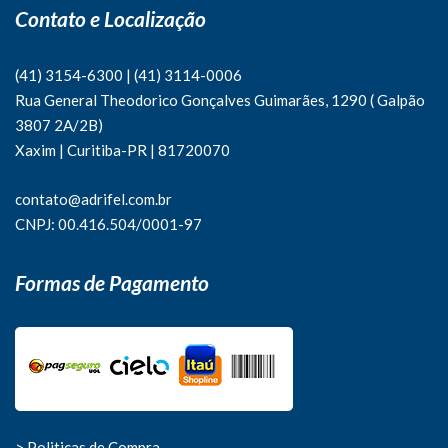
Contato e Localização
(41) 3154-6300
|
(41)
3114-0006
Rua General Theodorico Gonçalves Guimarães, 1290 ( Galpão
3807 2A/2B)
Xaxim | Curitiba-PR | 81720070
contato@adrifel.com.br
CNPJ: 00.416.504/0001-97
Formas de Pagamento
> Politicas de Compra