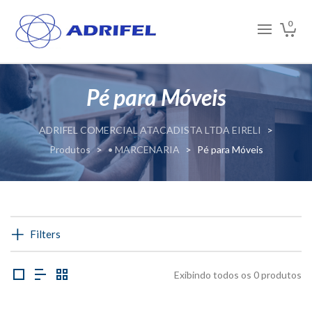
0
Pé para Móveis
ADRIFEL COMERCIAL ATACADISTA LTDA EIRELI
>
Produtos
>
• MARCENARIA
>
Pé para Móveis
Filters
Exibindo todos os 0 produtos