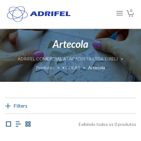
0
Artecola
ADRIFEL COMERCIAL ATACADISTA LTDA EIRELI
>
Produtos
>
• COLAS
>
Artecola
Filters
Exibindo todos os 0 produtos