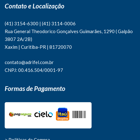
Contato e Localização
(41) 3154-6300
|
(41)
3114-0006
Rua General Theodorico Gonçalves Guimarães, 1290 ( Galpão
3807 2A/2B)
Xaxim | Curitiba-PR | 81720070
contato@adrifel.com.br
CNPJ: 00.416.504/0001-97
Formas de Pagamento
> Politicas de Compra