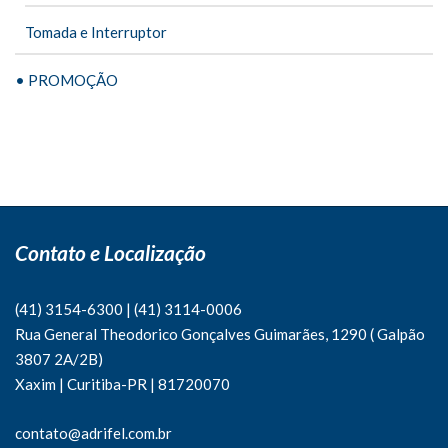
Tomada e Interruptor
• PROMOÇÃO
Contato e Localização
(41) 3154-6300
|
(41)
3114-0006
Rua General Theodorico Gonçalves Guimarães, 1290 ( Galpão
3807 2A/2B)
Xaxim | Curitiba-PR | 81720070
contato@adrifel.com.br