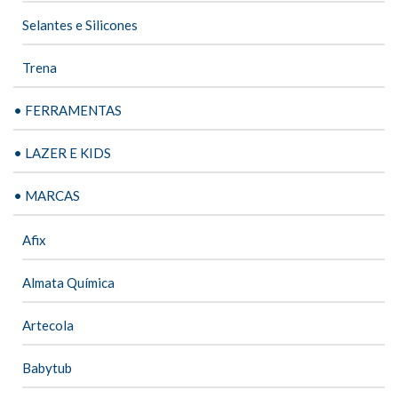
Selantes e Silicones
Trena
• FERRAMENTAS
• LAZER E KIDS
• MARCAS
Afix
Almata Química
Artecola
Babytub