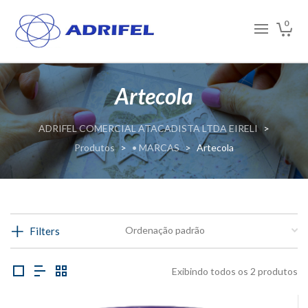
0
Artecola
ADRIFEL COMERCIAL ATACADISTA LTDA EIRELI
>
Produtos
>
• MARCAS
>
Artecola
Filters
Exibindo todos os 2 produtos