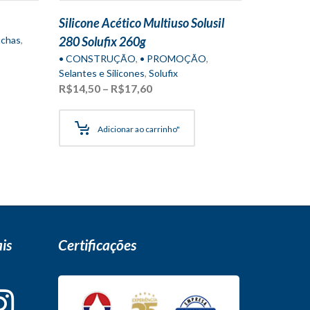
Silicone Acético Multiuso Solusil
chas
,
280 Solufix 260g
• CONSTRUÇÃO
,
• PROMOÇÃO
,
Selantes e Silicones
,
Solufix
Faixa
R$
14,50
–
R$
17,60
de
preço:
R$14,50
Adicionar ao carrinho"
5
através
R$17,60
is
Certificações