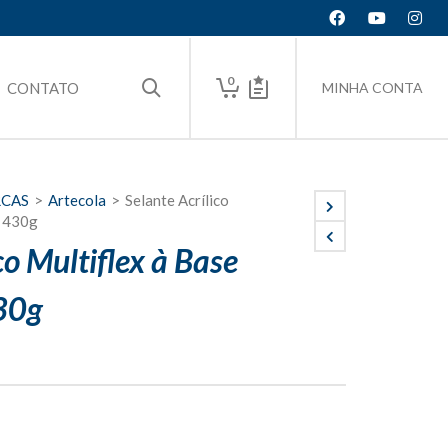
0
CONTATO
MINHA CONTA
RCAS
>
Artecola
>
Selante Acrílico
x 430g
co Multiflex à Base
30g