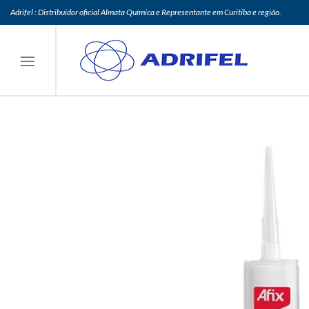
Adrifel : Distribuidor oficial Almata Química e Representante em Curitiba e região.