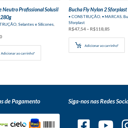
e Neutro Profissional Solusil
Bucha Fly Nylon 2 Sforplast
x 280g
• CONSTRUÇÃO
,
• MARCAS
,
Bu
Sforplast
STRUÇÃO
,
Selantes e Silicones
,
Faixa
R$
47,54
–
R$
118,85
de
0
preço:
R$47,54
Adicionar ao carrinho"
através
Adicionar ao carrinho"
R$118,8
s de Pagamento
Siga-nos nas Redes Socia