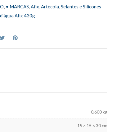
ÃO
,
• MARCAS
,
Afix
,
Artecola
,
Selantes e Silicones
 d'água Afix 430g
0,600 kg
15 × 15 × 30 cm