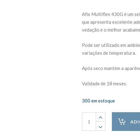
Afix Multiflex 430G é um sel
que apresenta excelente ade
vedação e o melhor acabam
Pode ser utilizado em ambien
variações de temperatura.
Após seco mantém a aparênci
Validade de 18 meses.
300 em estoque
Selante
Acrílico
ADI
Multiflex
à