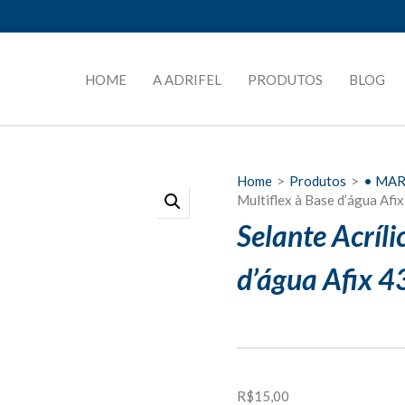
HOME
A ADRIFEL
PRODUTOS
BLOG
Home
>
Produtos
>
• MA
Multiflex à Base d’água Afi
Selante Acríli
d’água Afix 4
R$
15,00