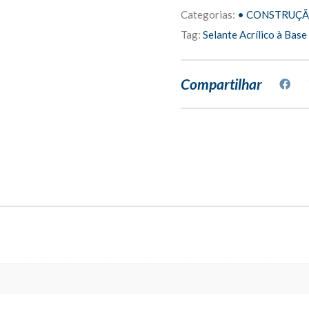
Base
Categorias:
• CONSTRUÇ
d'água
Afix
Tag:
Selante Acrílico à Base
430g
quantity
Compartilhar