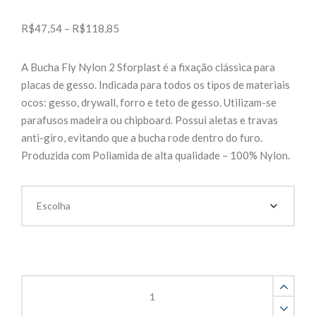
Faixa
R$
47,54
–
R$
118,85
de
preço:
A Bucha Fly Nylon 2 Sforplast é a fixação clássica para
R$47,54
placas de gesso. Indicada para todos os tipos de materiais
através
ocos: gesso, drywall, forro e teto de gesso. Utilizam-se
R$118,85
parafusos madeira ou chipboard. Possui aletas e travas
anti-giro, evitando que a bucha rode dentro do furo.
Produzida com Poliamida de alta qualidade – 100% Nylon.
Bucha
Fly
Nylon