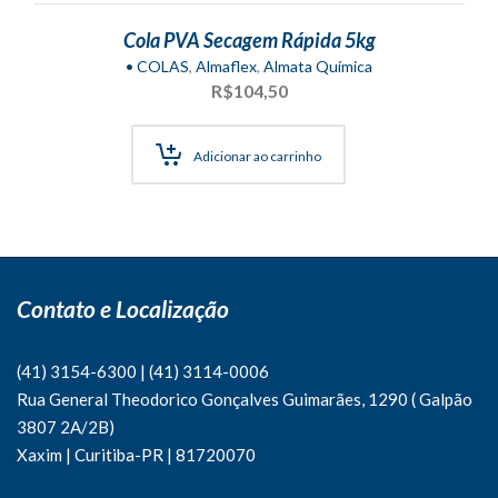
Cola PVA Secagem Rápida 5kg
• COLAS
,
Almaflex
,
Almata Química
R$
104,50
Adicionar ao carrinho
Contato e Localização
(41) 3154-6300
|
(41)
3114-0006
Rua General Theodorico Gonçalves Guimarães, 1290 ( Galpão
3807 2A/2B)
Xaxim | Curitiba-PR | 81720070