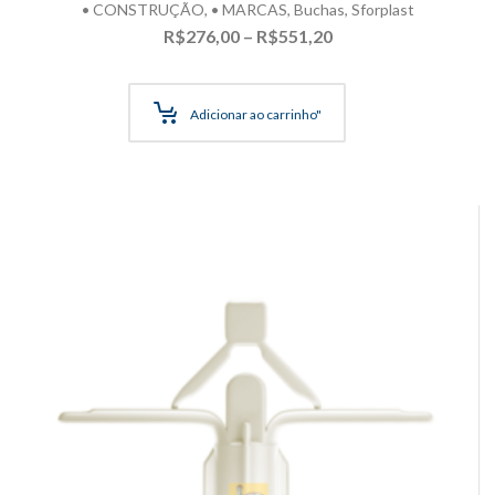
• CONSTRUÇÃO
,
• MARCAS
,
Buchas
,
Sforplast
Faixa
R$
276,00
–
R$
551,20
de
preço:
R$276,00
Adicionar ao carrinho"
através
R$551,20