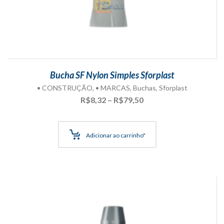
Bucha SF Nylon Simples Sforplast
• CONSTRUÇÃO
,
• MARCAS
,
Buchas
,
Sforplast
Faixa
R$
8,32
–
R$
79,50
de
preço:
R$8,32
Adicionar ao carrinho"
através
R$79,50