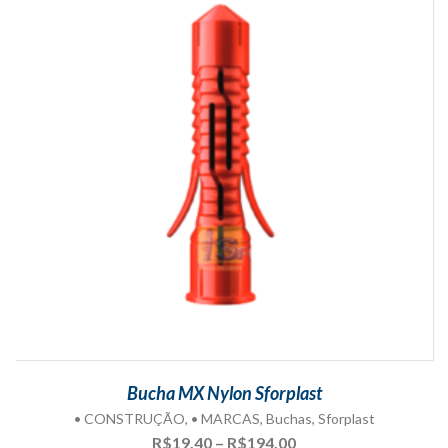
Bucha MX Nylon Sforplast
• CONSTRUÇÃO
,
• MARCAS
,
Buchas
,
Sforplast
Faixa
R$
19,40
–
R$
194,00