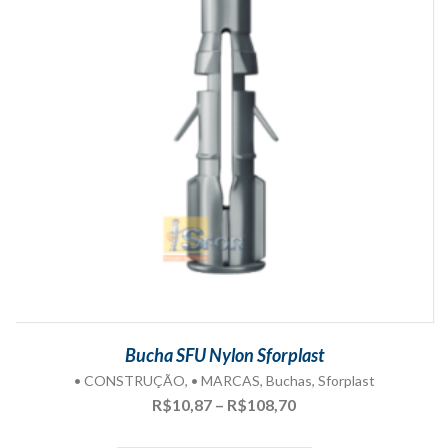
Bucha SFU Nylon Sforplast
• CONSTRUÇÃO
,
• MARCAS
,
Buchas
,
Sforplast
Faixa
R$
10,87
–
R$
108,70
de
preço: