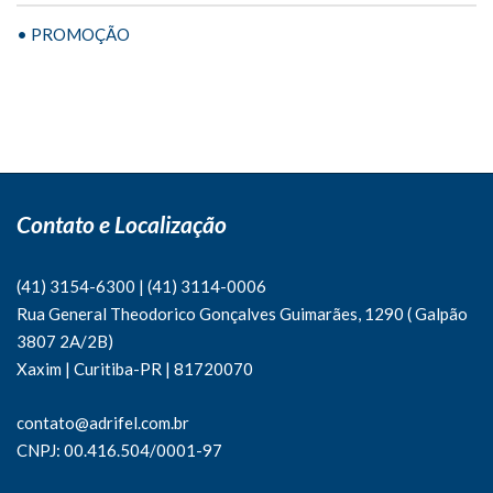
• PROMOÇÃO
Contato e Localização
(41) 3154-6300
|
(41)
3114-0006
Rua General Theodorico Gonçalves Guimarães, 1290 ( Galpão
3807 2A/2B)
Xaxim | Curitiba-PR | 81720070
contato@adrifel.com.br
CNPJ: 00.416.504/0001-97