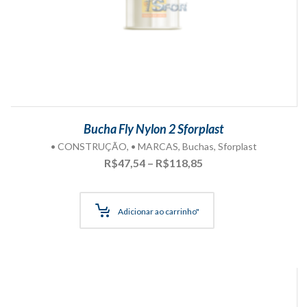
Bucha Fly Nylon 2 Sforplast
• CONSTRUÇÃO
,
• MARCAS
,
Buchas
,
Sforplast
Faixa
R$
47,54
–
R$
118,85
de
preço:
R$47,54
Adicionar ao carrinho"
através
R$118,85