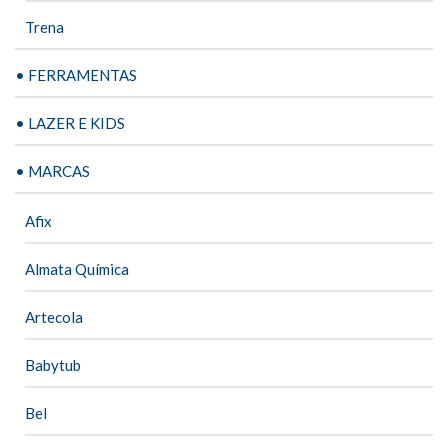
Trena
• FERRAMENTAS
• LAZER E KIDS
• MARCAS
Afix
Almata Química
Artecola
Babytub
Bel