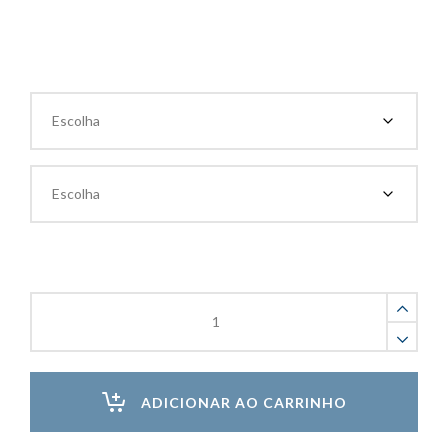
Bucha
MX
Nylon
Sforplast
quantity
ADICIONAR AO CARRINHO