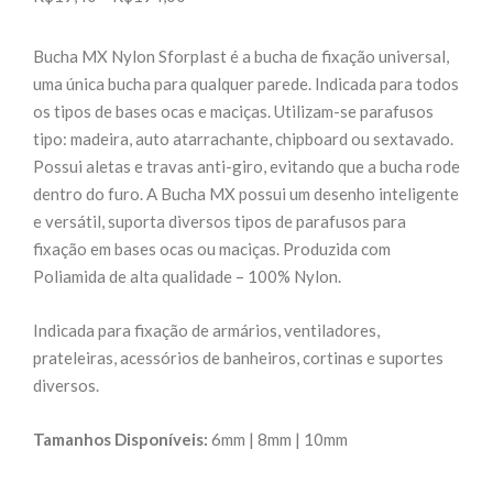
de
preço:
Bucha MX Nylon Sforplast é a bucha de fixação universal,
R$19,40
uma única bucha para qualquer parede. Indicada para todos
através
os tipos de bases ocas e maciças. Utilizam-se parafusos
R$194,00
tipo: madeira, auto atarrachante, chipboard ou sextavado.
Possui aletas e travas anti-giro, evitando que a bucha rode
dentro do furo. A Bucha MX possui um desenho inteligente
e versátil, suporta diversos tipos de parafusos para
fixação em bases ocas ou maciças. Produzida com
Poliamida de alta qualidade – 100% Nylon.
Indicada para fixação de armários, ventiladores,
prateleiras, acessórios de banheiros, cortinas e suportes
diversos.
Tamanhos Disponíveis:
6mm | 8mm | 10mm