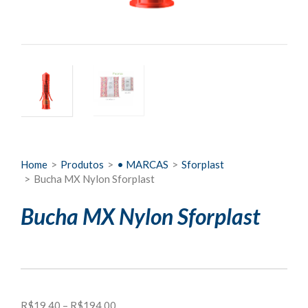
Home
>
Produtos
>
• MARCAS
>
Sforplast
>
Bucha MX Nylon Sforplast
Bucha MX Nylon Sforplast
Faixa
R$
19,40
–
R$
194,00