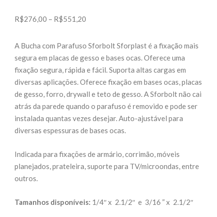
Faixa
R$
276,00
–
R$
551,20
de
preço:
A Bucha com Parafuso Sforbolt Sforplast é a fixação mais
R$276,00
segura em placas de gesso e bases ocas. Oferece uma
através
fixação segura, rápida e fácil. Suporta altas cargas em
R$551,20
diversas aplicações. Oferece fixação em bases ocas, placas
de gesso, forro, drywall e teto de gesso. A Sforbolt não cai
atrás da parede quando o parafuso é removido e pode ser
instalada quantas vezes desejar. Auto-ajustável para
diversas espessuras de bases ocas.
Indicada para fixações de armário, corrimão, móveis
planejados, prateleira, suporte para TV/microondas, entre
outros.
Tamanhos disponíveis:
1/4″ x 2.1/2″ e 3/16 ” x 2.1/2″