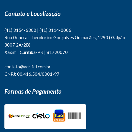
Contato e Localização
(41) 3154-6300
|
(41)
3114-0006
Rua General Theodorico Gonçalves Guimarães, 1290 ( Galpão
3807 2A/2B)
Xaxim | Curitiba-PR | 81720070
contato@adrifel.com.br
CNPJ: 00.416.504/0001-97
Formas de Pagamento