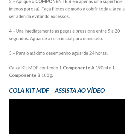
3 – Aplique o
COMPONENTE B
em apenas uma superfície
(menos porosa). Faça filetes de modo a cobrir toda a área a
ser aderida evitando excessos.
4 – Una imediatamente as peças e pressione entre 5 a 20
segundos. Aguarde a cura inicial para manuseio.
5 – Para o máximo desempenho aguarde 24 horas.
Caixa Kit MDF contendo
1 Componente A
190ml e
1
Componente B
100g.
COLA KIT MDF – ASSISTA AO VÍDEO