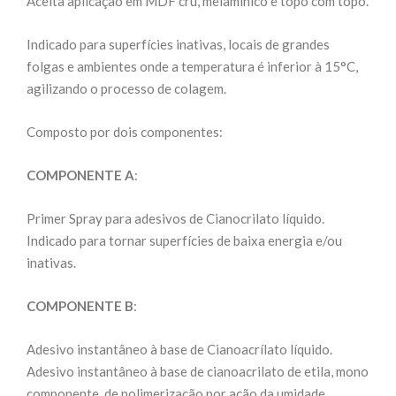
Aceita aplicação em MDF crú, melamínico e topo com topo.
Indicado para superfícies inativas, locais de grandes
folgas e ambientes onde a temperatura é inferior à 15°C,
agilizando o processo de colagem.
Composto por dois componentes:
COMPONENTE A
:
Primer Spray para adesivos de Cianocrilato líquido.
Indicado para tornar superfícies de baixa energia e/ou
inativas.
COMPONENTE B
:
Adesivo instantâneo à base de Cianoacrílato líquido.
Adesivo instantâneo à base de cianoacrilato de etila, mono
componente, de polimerização por ação da umidade