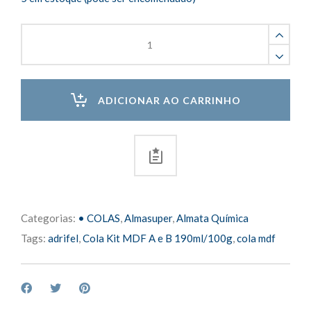
Cola
Almasuper
Kit
MDF
quantity
ADICIONAR AO CARRINHO
Categorias:
• COLAS
,
Almasuper
,
Almata Química
Tags:
adrifel
,
Cola Kit MDF A e B 190ml/100g
,
cola mdf