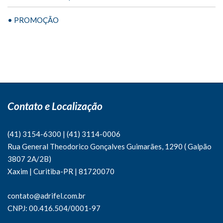
• PROMOÇÃO
Contato e Localização
(41) 3154-6300
|
(41)
3114-0006
Rua General Theodorico Gonçalves Guimarães, 1290 ( Galpão
3807 2A/2B)
Xaxim | Curitiba-PR | 81720070
contato@adrifel.com.br
CNPJ: 00.416.504/0001-97