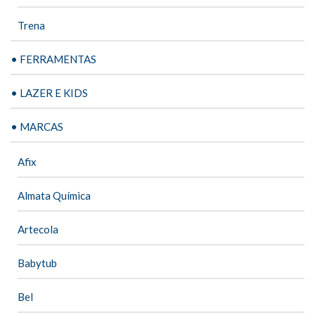
Trena
• FERRAMENTAS
• LAZER E KIDS
• MARCAS
Afix
Almata Química
Artecola
Babytub
Bel