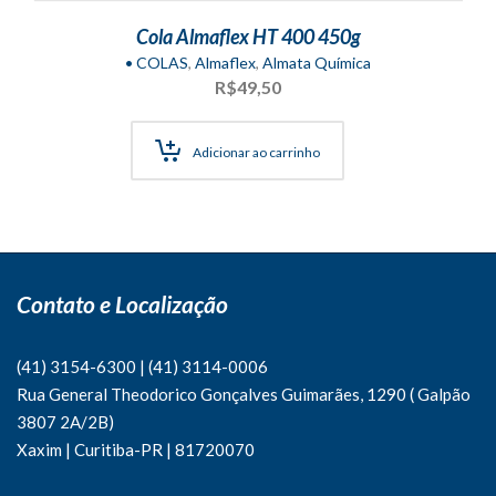
Cola Almaflex HT 400 450g
• COLAS
,
Almaflex
,
Almata Química
R$
49,50
Adicionar ao carrinho
Contato e Localização
(41) 3154-6300
|
(41)
3114-0006
Rua General Theodorico Gonçalves Guimarães, 1290 ( Galpão
3807 2A/2B)
Xaxim | Curitiba-PR | 81720070