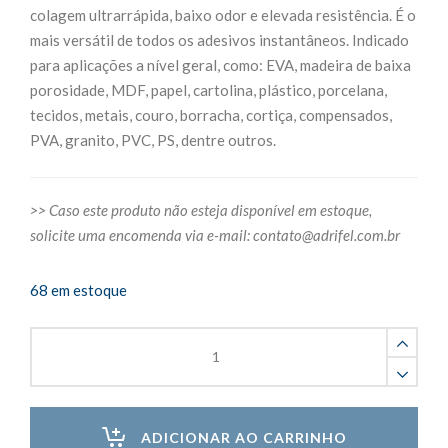
colagem ultrarrápida, baixo odor e elevada resistência. É o
mais versátil de todos os adesivos instantâneos. Indicado
para aplicações a nível geral, como: EVA, madeira de baixa
porosidade, MDF, papel, cartolina, plástico, porcelana,
tecidos, metais, couro, borracha, cortiça, compensados,
PVA, granito, PVC, PS, dentre outros.
>> Caso este produto não esteja disponível em estoque,
solicite uma encomenda via e-mail:
contato@adrifel.com.br
68 em estoque
Cola
Instantânea
Ultrarrápido
100g
quantity
ADICIONAR AO CARRINHO