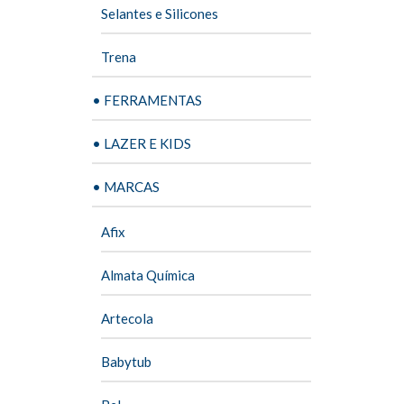
Selantes e Silicones
Trena
• FERRAMENTAS
• LAZER E KIDS
• MARCAS
Afix
Almata Química
Artecola
Babytub