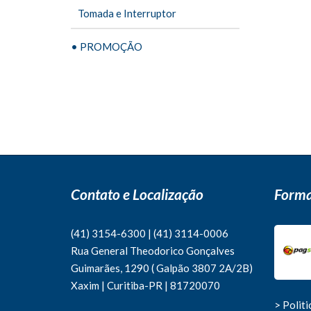
Tomada e Interruptor
• PROMOÇÃO
Contato e Localização
Forma
(41) 3154-6300
|
(41)
3114-0006
Rua General Theodorico Gonçalves
Guimarães, 1290 ( Galpão 3807 2A/2B)
Xaxim | Curitiba-PR | 81720070
> Polit