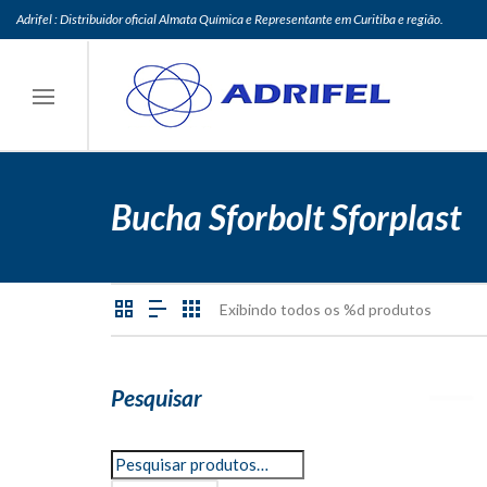
Adrifel : Distribuidor oficial Almata Química e Representante em Curitiba e região.
Bucha Sforbolt Sforplast
Exibindo todos os %d produtos
Pesquisar