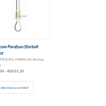
com Parafuso Sforbolt
st
STRUÇÃO
,
• MARCAS
,
Buchas
,
t
Faixa
00
–
R$
551,20
de
preço:
R$276,00
Adicionar ao carrinho"
através
R$551,20