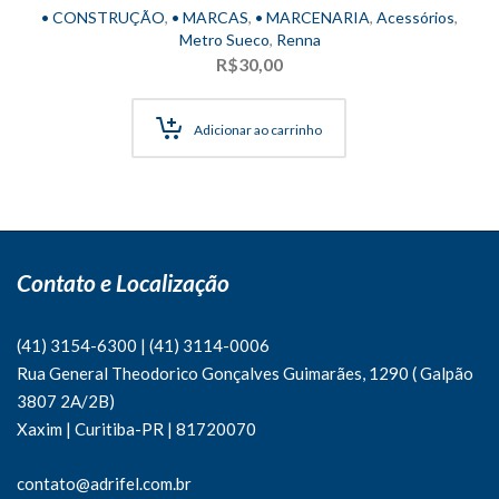
• CONSTRUÇÃO
,
• MARCAS
,
• MARCENARIA
,
Acessórios
,
Metro Sueco
,
Renna
R$
30,00
Adicionar ao carrinho
Contato e Localização
(41) 3154-6300
|
(41)
3114-0006
Rua General Theodorico Gonçalves Guimarães, 1290 ( Galpão
3807 2A/2B)
Xaxim | Curitiba-PR | 81720070
contato@adrifel.com.br