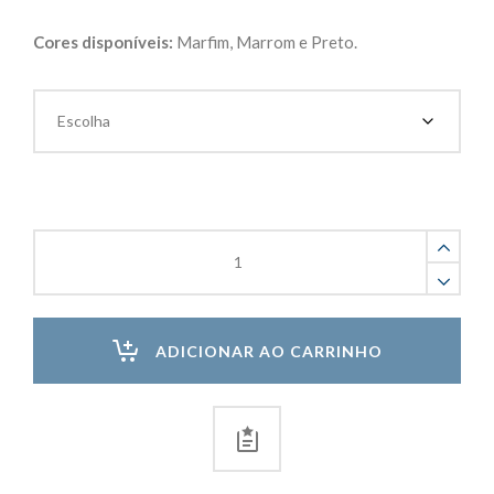
Cores disponíveis:
Marfim, Marrom e Preto.
Passa
Cabo
45mm
para
Móveis
ADICIONAR AO CARRINHO
Kit
com
10
Peças
quantity