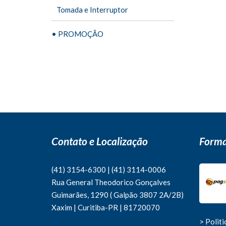
Tomada e Interruptor
• PROMOÇÃO
Contato e Localização
Forma
(41) 3154-6300
|
(41)
3114-0006
Rua General Theodorico Gonçalves
Guimarães, 1290 ( Galpão 3807 2A/2B)
Xaxim | Curitiba-PR | 81720070
> Polit