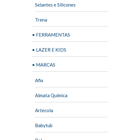
Selantes e Silicones
Trena
• FERRAMENTAS
• LAZER E KIDS
• MARCAS
Afix
Almata Química
Artecola
Babytub