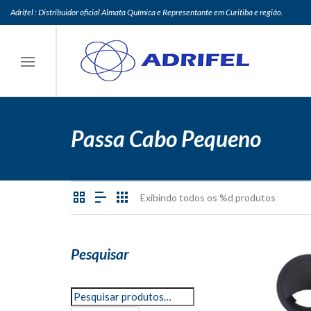
Adrifel : Distribuidor oficial Almata Química e Representante em Curitiba e região.
Passa Cabo Pequeno
Exibindo todos os %d produtos
Pesquisar