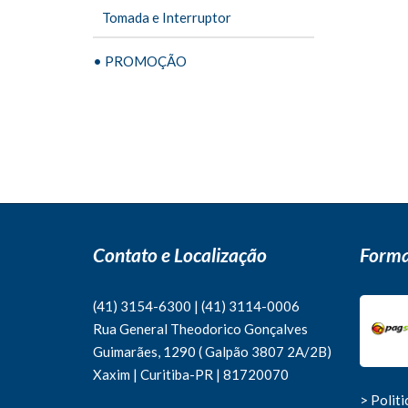
Tomada e Interruptor
• PROMOÇÃO
Contato e Localização
Forma
(41) 3154-6300
|
(41)
3114-0006
Rua General Theodorico Gonçalves
Guimarães, 1290 ( Galpão 3807 2A/2B)
Xaxim | Curitiba-PR | 81720070
> Polit