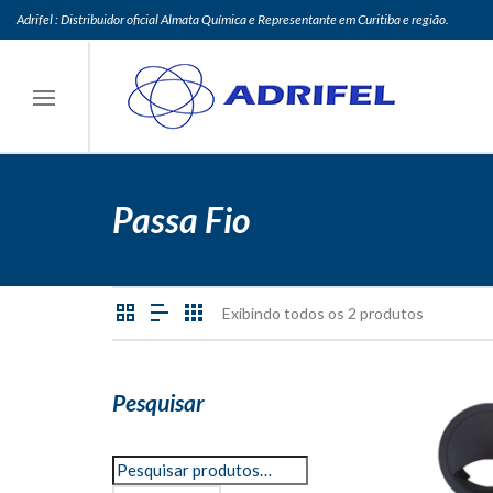
Adrifel : Distribuidor oficial Almata Química e Representante em Curitiba e região.
Passa Fio
Exibindo todos os 2 produtos
Pesquisar