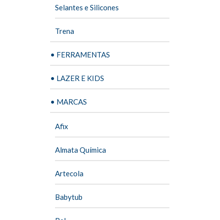
Selantes e Silicones
Trena
• FERRAMENTAS
• LAZER E KIDS
• MARCAS
Afix
Almata Química
Artecola
Babytub