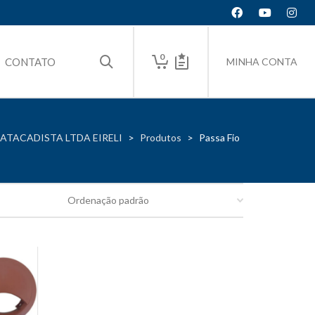
0
CONTATO
MINHA CONTA
ATACADISTA LTDA EIRELI
>
Produtos
>
Passa Fio