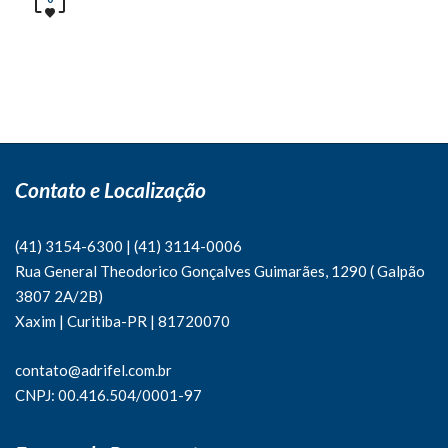
Contato e Localização
(41) 3154-6300
|
(41)
3114-0006
Rua General Theodorico Gonçalves Guimarães, 1290 ( Galpão
3807 2A/2B)
Xaxim | Curitiba-PR | 81720070
contato@adrifel.com.br
CNPJ: 00.416.504/0001-97