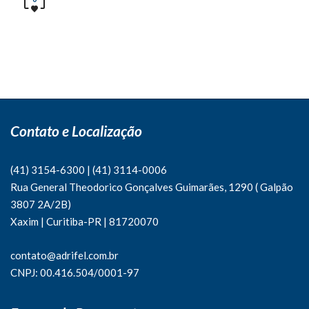
Contato e Localização
(41) 3154-6300
|
(41)
3114-0006
Rua General Theodorico Gonçalves Guimarães, 1290 ( Galpão
3807 2A/2B)
Xaxim | Curitiba-PR | 81720070
contato@adrifel.com.br
CNPJ: 00.416.504/0001-97