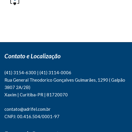
Contato e Localização
(41) 3154-6300
|
(41)
3114-0006
Rua General Theodorico Gonçalves Guimarães, 1290 ( Galpão
3807 2A/2B)
Xaxim | Curitiba-PR | 81720070
contato@adrifel.com.br
CNPJ: 00.416.504/0001-97