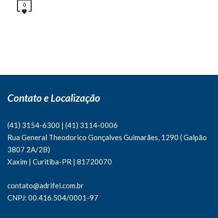
0
Contato e Localização
(41) 3154-6300
|
(41)
3114-0006
Rua General Theodorico Gonçalves Guimarães, 1290 ( Galpão
3807 2A/2B)
Xaxim | Curitiba-PR | 81720070
contato@adrifel.com.br
CNPJ: 00.416.504/0001-97