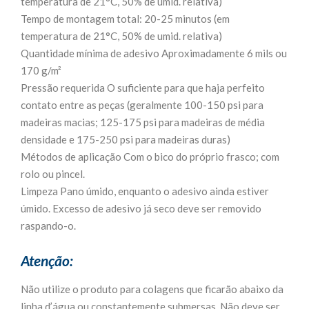
temperatura de 21°C, 50% de umid. relativa)
Tempo de montagem total: 20-25 minutos (em
temperatura de 21°C, 50% de umid. relativa)
Quantidade mínima de adesivo Aproximadamente 6 mils ou
170 g/m²
Pressão requerida O suficiente para que haja perfeito
contato entre as peças (geralmente 100-150 psi para
madeiras macias; 125-175 psi para madeiras de média
densidade e 175-250 psi para madeiras duras)
Métodos de aplicação Com o bico do próprio frasco; com
rolo ou pincel.
Limpeza Pano úmido, enquanto o adesivo ainda estiver
úmido. Excesso de adesivo já seco deve ser removido
raspando-o.
Atenção:
Não utilize o produto para colagens que ficarão abaixo da
linha d’água ou constantemente submersas. Não deve ser