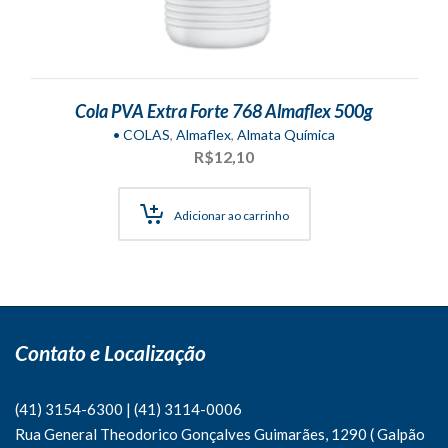
Cola PVA Extra Forte 768 Almaflex 500g
• COLAS
,
Almaflex
,
Almata Química
R$
12,10
Adicionar ao carrinho
Contato e Localização
(41) 3154-6300
|
(41)
3114-0006
Rua General Theodorico Gonçalves Guimarães, 1290 ( Galpão