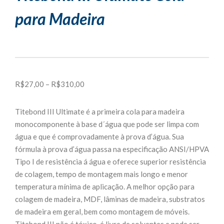
para Madeira
Faixa
R$
27,00
–
R$
310,00
de
preço:
Titebond III Ultimate é a primeira cola para madeira
R$27,00
monocomponente à base d´água que pode ser limpa com
através
água e que é comprovadamente à prova d’água. Sua
R$310,00
fórmula à prova d’água passa na especificação ANSI/HPVA
Tipo I de resistência á água e oferece superior resistência
de colagem, tempo de montagem mais longo e menor
temperatura mínima de aplicação. A melhor opção para
colagem de madeira, MDF, lâminas de madeira, substratos
de madeira em geral, bem como montagem de móveis.
Titebond III não é tóxico, é livre de solventes e pode ser