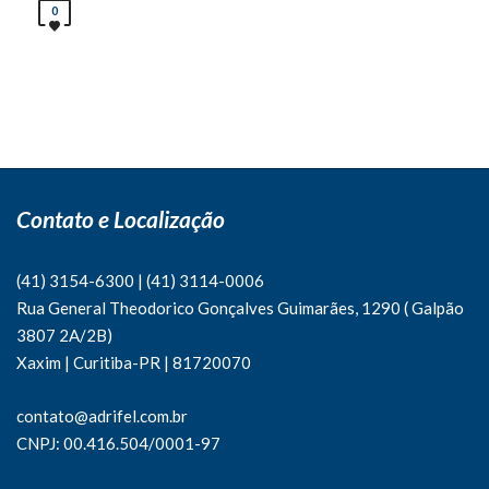
0
Contato e Localização
(41) 3154-6300
|
(41)
3114-0006
Rua General Theodorico Gonçalves Guimarães, 1290 ( Galpão
3807 2A/2B)
Xaxim | Curitiba-PR | 81720070
contato@adrifel.com.br
CNPJ: 00.416.504/0001-97